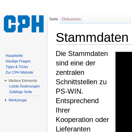
Seite
Diskussion
Stammdaten
Wechseln zu:
Navigation
,
Suche
Die Stammdaten
Hauptseite
sind eine der
Häufige Fragen
Tipps & Tricks
zentralen
Zur CPH Website
Schnittstellen zu
Weitere Elemente
Letzte Änderungen
PS-WIN.
Zufällige Seite
Entsprechend
Werkzeuge
Ihrer
Kooperation oder
Lieferanten