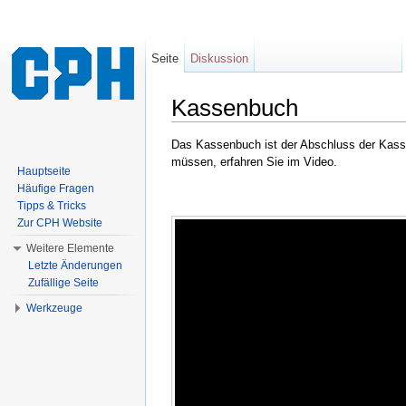
Seite
Diskussion
Kassenbuch
Wechseln zu:
Navigation
,
Suche
Das Kassenbuch ist der Abschluss der Kass
müssen, erfahren Sie im Video.
Hauptseite
Häufige Fragen
Tipps & Tricks
Zur CPH Website
Weitere Elemente
Letzte Änderungen
Zufällige Seite
Werkzeuge